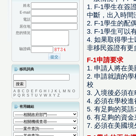
1. F-1學生
姓名
E-mail
中斷，出入時間
電話
2. F-1學生
居住地
3. F-1學生
您的情況
4. 如果取得
非移民簽證有更
驗證碼
F-1申請要求
1. 申請人將在美
移民詞典
2. 申請就讀
校
A
B
C
D
E
F
G
H
I
J
K
L
M
N
O
3. 入境後必須
P
Q
R
S
T
U
V
W
X
Y
Z
4. 必須在學
有用鏈結
5. 有足夠的
6. 有足夠的
7. 必須在美