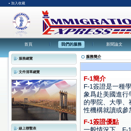
加入收藏
首頁
我們的服務
新聞論文
服務簡介
服務總覽
文件清單總覽
F-1簡介
F-1簽證是一種
象爲赴美國進行
的學院、大學、
性機構就讀或參
F-1簽證優點
一般情況下，F
線上聯繫表