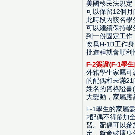
美國移民法規定
可以保留12個
此時段內該名學
可以繼續保持學
到一份固定工作
改爲H-1B工作
批進程就會順利
F-2簽證(F-1
外籍學生家屬可憑
的配偶和未滿2
姓名的資格證書(Cert
大變動，家屬應
F-1學生的家屬
2配偶不得參加
習。配偶可以參
定，就會